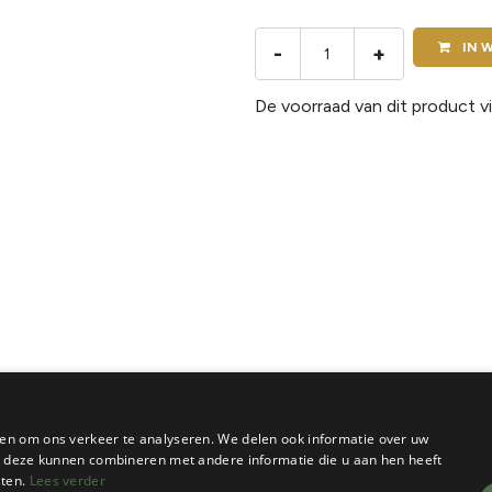
IN
W
-
+
De voorraad van dit product vi
en om ons verkeer te analyseren. We delen ook informatie over uw
ie deze kunnen combineren met andere informatie die u aan hen heeft
sten.
Lees verder