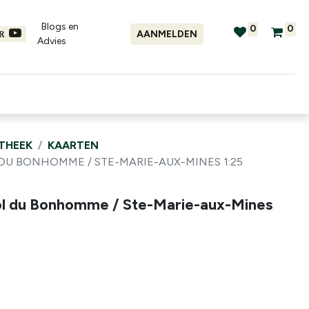
Blogs en
0
0
AANMELDEN
ER
Advies​
tellingen
Verhuur
Promo's
OTHEEK
KAARTEN
 DU BONHOMME / STE-MARIE-AUX-MINES 1:25
ol du Bonhomme / Ste-Marie-aux-Mines