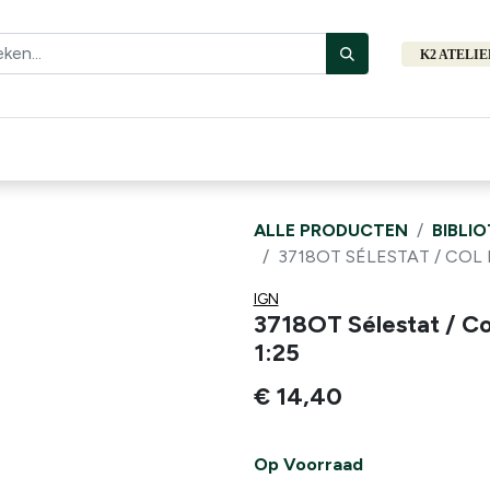
K2 ATELI
Fiets
Bibliotheek
Merken
Cadeautips
Hers
ALLE PRODUCTEN
BIBLI
3718OT SÉLESTAT / COL
IGN
3718OT Sélestat / C
1:25
€
14,40
Op Voorraad