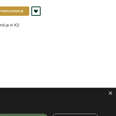
INKELMANDJE
nd je in
K2
×