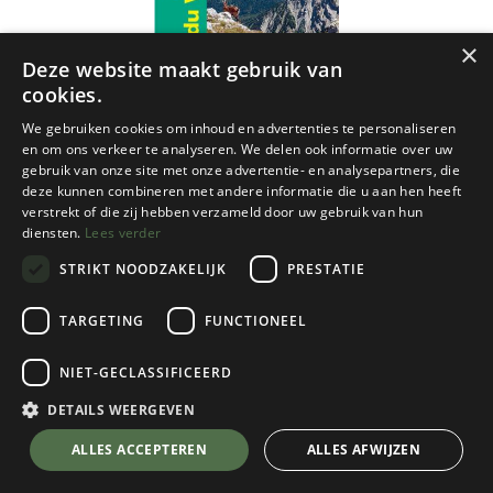
×
Deze website maakt gebruik van
cookies.
We gebruiken cookies om inhoud en advertenties te personaliseren
en om ons verkeer te analyseren. We delen ook informatie over uw
gebruik van onze site met onze advertentie- en analysepartners, die
deze kunnen combineren met andere informatie die u aan hen heeft
verstrekt of die zij hebben verzameld door uw gebruik van hun
diensten.
Lees verder
STRIKT NOODZAKELIJK
PRESTATIE
TARGETING
FUNCTIONEEL
NIET-GECLASSIFICEERD
IGN
75001 Massif du Vercors 1:75.000
DETAILS WEERGEVEN
€
10,95
💬 Stel je vraag over dit product via WhatsApp
ALLES ACCEPTEREN
ALLES AFWIJZEN