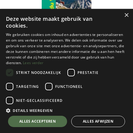
×
Deze website maakt gebruik van
cookies.
We gebruiken cookies om inhoud en advertenties te personaliseren
en om ons verkeer te analyseren. We delen ook informatie over uw
gebruik van onze site met onze advertentie- en analysepartners, die
deze kunnen combineren met andere informatie die u aan hen heeft
verstrekt of die zij hebben verzameld door uw gebruik van hun
diensten.
Lees verder
STRIKT NOODZAKELIJK
PRESTATIE
TARGETING
FUNCTIONEEL
NIET-GECLASSIFICEERD
IGN
75001 Massif du Vercors 1:75.000
DETAILS WEERGEVEN
€
10,95
💬 Stel je vraag over dit product via WhatsApp
ALLES ACCEPTEREN
ALLES AFWIJZEN