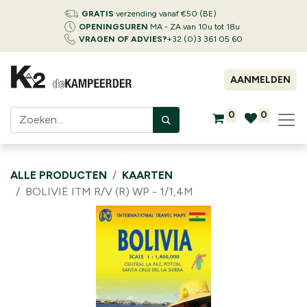
GRATIS
verzending vanaf €50 (BE)
OPENINGSUREN
MA - ZA van 10u tot 18u
VRAGEN OF ADVIES?
+32 (0)3 361 05 60
AANMELDEN
0
0
ALLE PRODUCTEN
KAARTEN
BOLIVIË ITM R/V (R) WP - 1/1,4M