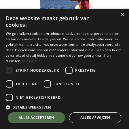
×
Deze website maakt gebruik van
cookies.
We gebruiken cookies om inhoud en advertenties te personaliseren
en om ons verkeer te analyseren. We delen ook informatie over uw
gebruik van onze site met onze advertentie- en analysepartners, die
deze kunnen combineren met andere informatie die u aan hen heeft
verstrekt of die zij hebben verzameld door uw gebruik van hun
diensten.
Lees verder
STRIKT NOODZAKELIJK
PRESTATIE
TARGETING
FUNCTIONEEL
NIET-GECLASSIFICEERD
ITM
Bolivië itm r/v (r) wp - 1/1,4M
DETAILS WEERGEVEN
€
10,50
💬 Stel je vraag over dit product via WhatsApp
ALLES ACCEPTEREN
ALLES AFWIJZEN