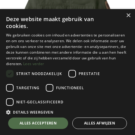
×
Deze website maakt gebruik van
cookies.
We gebruiken cookies om inhoud en advertenties te personaliseren
en om ons verkeer te analyseren. We delen ook informatie over uw
gebruik van onze site met onze advertentie- en analysepartners, die
deze kunnen combineren met andere informatie die u aan hen heeft
verstrekt of die zij hebben verzameld door uw gebruik van hun
diensten.
Lees verder
STRIKT NOODZAKELIJK
PRESTATIE
TARGETING
FUNCTIONEEL
Fjallraven
NIET-GECLASSIFICEERD
Kids Greenland Winter Jacket
Deep Forest
DETAILS WEERGEVEN
Kies een maat
💬 Stel je vraag over dit product via WhatsApp
ALLES ACCEPTEREN
ALLES AFWIJZEN