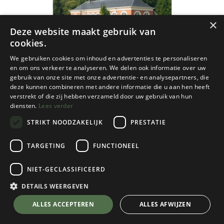
×
Deze website maakt gebruik van
cookies.
We gebruiken cookies om inhoud en advertenties te personaliseren
en om ons verkeer te analyseren. We delen ook informatie over uw
gebruik van onze site met onze advertentie- en analysepartners, die
deze kunnen combineren met andere informatie die u aan hen heeft
verstrekt of die zij hebben verzameld door uw gebruik van hun
diensten.
Lees verder
STRIKT NOODZAKELIJK
PRESTATIE
TARGETING
FUNCTIONEEL
NIET-GECLASSIFICEERD
Fietsknooppunten
Kempense Hoven wandelnetwerk
DETAILS WEERGEVEN
€
10,00
💬 Stel je vraag over dit product via WhatsApp
ALLES ACCEPTEREN
ALLES AFWIJZEN