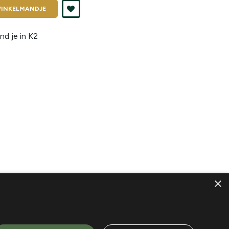
INKELMANDJE
nd je in
K2
×