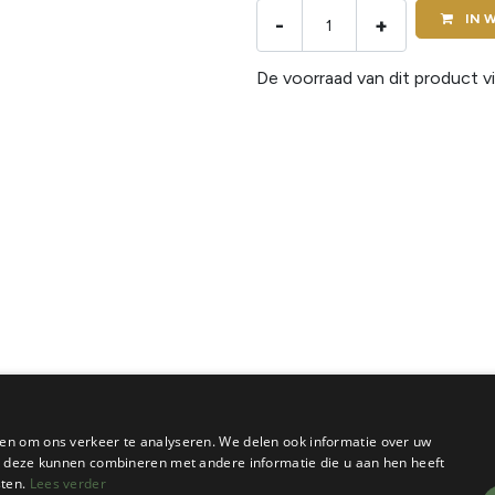
IN
W
-
+
De voorraad van dit product vi
en om ons verkeer te analyseren. We delen ook informatie over uw
ie deze kunnen combineren met andere informatie die u aan hen heeft
sten.
Lees verder