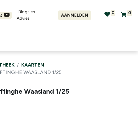
Blogs en
0
0
AANMELDEN
ER
Advies​
tellingen
Verhuur
Promo's
OTHEEK
KAARTEN
FTINGHE WAASLAND 1/25
ftinghe Waasland 1/25