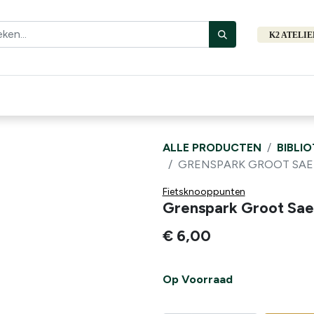
K2 ATELI
Fiets
Bibliotheek
Merken
Cadeautips
Hers
ALLE PRODUCTEN
BIBLI
GRENSPARK GROOT SAE
Fietsknooppunten
Grenspark Groot Sae
€
6,00
Op Voorraad