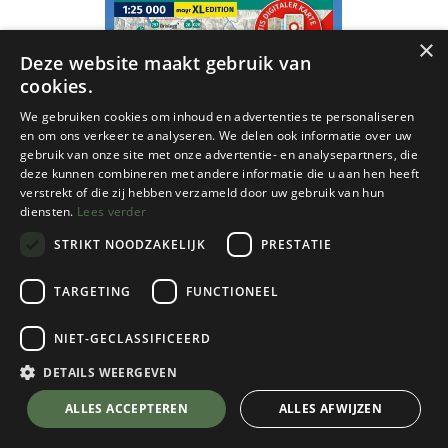
×
Deze website maakt gebruik van
cookies.
We gebruiken cookies om inhoud en advertenties te personaliseren
en om ons verkeer te analyseren. We delen ook informatie over uw
gebruik van onze site met onze advertentie- en analysepartners, die
deze kunnen combineren met andere informatie die u aan hen heeft
verstrekt of die zij hebben verzameld door uw gebruik van hun
diensten.
Lees verder
STRIKT NOODZAKELIJK
PRESTATIE
TARGETING
FUNCTIONEEL
NIET-GECLASSIFICEERD
Kompass
010 Zillertal - Von Jenbach bis
DETAILS WEERGEVEN
Mayrhofen
💬 Stel je vraag over dit product via WhatsApp
ALLES ACCEPTEREN
ALLES AFWIJZEN
€
16,95