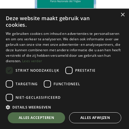
×
Deze website maakt gebruik van
cookies.
We gebruiken cookies om inhoud en advertenties te personaliseren
en om ons verkeer te analyseren. We delen ook informatie over uw
gebruik van onze site met onze advertentie- en analysepartners, die
deze kunnen combineren met andere informatie die u aan hen heeft
verstrekt of die zij hebben verzameld door uw gebruik van hun
diensten.
Lees verder
STRIKT NOODZAKELIJK
PRESTATIE
TARGETING
FUNCTIONEEL
NIET-GECLASSIFICEERD
Kompass
064 Julische Alpen - Alpi Giulie
DETAILS WEERGEVEN
€
16,95
💬 Stel je vraag over dit product via WhatsApp
ALLES ACCEPTEREN
ALLES AFWIJZEN