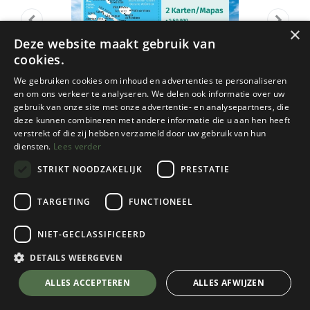
×
Deze website maakt gebruik van
cookies.
We gebruiken cookies om inhoud en advertenties te personaliseren
en om ons verkeer te analyseren. We delen ook informatie over uw
gebruik van onze site met onze advertentie- en analysepartners, die
deze kunnen combineren met andere informatie die u aan hen heeft
verstrekt of die zij hebben verzameld door uw gebruik van hun
diensten.
Lees verder
STRIKT NOODZAKELIJK
PRESTATIE
TARGETING
FUNCTIONEEL
Kompass
NIET-GECLASSIFICEERD
2260 Azoren 1/50
DETAILS WEERGEVEN
€
14,95
💬 Stel je vraag over dit product via WhatsApp
ALLES ACCEPTEREN
ALLES AFWIJZEN
Op Voorraad