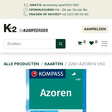
GRATIS
verzending vanaf €50 (BE)
OPENINGSUREN
MA - ZA van 10u tot 18u
VRAGEN OF ADVIES?
+32 (0)3 361 05 60
AANMELDEN
0
0
ALLE PRODUCTEN
KAARTEN
2260 AZOREN 1/50