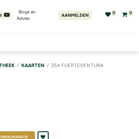
Blogs en
0
0
AANMELDEN
ER
Advies​
tellingen
Verhuur
Promo's
OTHEEK
KAARTEN
254 FUERTEVENTURA
INKELMANDJE