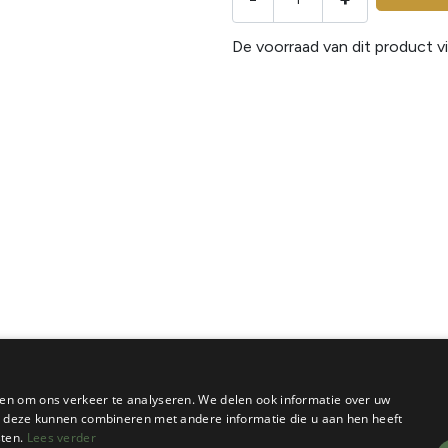
De voorraad van dit product vi
en om ons verkeer te analyseren. We delen ook informatie over uw
ie deze kunnen combineren met andere informatie die u aan hen heeft
sten.
Lees verder