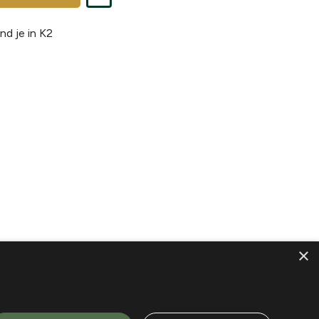
nd je in
K2
×