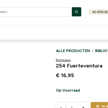
K2 ATELI
Fiets
Bibliotheek
Merken
Cadeautips
Hers
ALLE PRODUCTEN
BIBLI
Kompass
254 Fuerteventura
€
16,95
Op Voorraad
IN
W
-
+