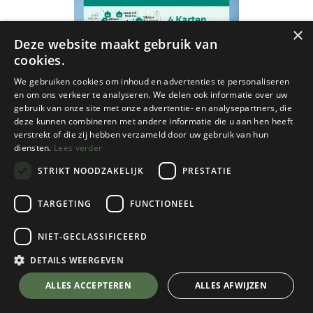
×
Deze website maakt gebruik van
cookies.
We gebruiken cookies om inhoud en advertenties te personaliseren
en om ons verkeer te analyseren. We delen ook informatie over uw
gebruik van onze site met onze advertentie- en analysepartners, die
deze kunnen combineren met andere informatie die u aan hen heeft
verstrekt of die zij hebben verzameld door uw gebruik van hun
diensten.
Lees verder
STRIKT NOODZAKELIJK
PRESTATIE
TARGETING
FUNCTIONEEL
Kompass
NIET-GECLASSIFICEERD
672 Dolomiten - 1/35
DETAILS WEERGEVEN
€
21,95
💬 Stel je vraag over dit product via WhatsApp
ALLES ACCEPTEREN
ALLES AFWIJZEN
Op Voorraad