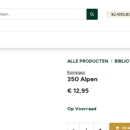
K2 ATELI
Fiets
Bibliotheek
Merken
Cadeautips
Hers
ALLE PRODUCTEN
BIBLI
Kompass
350 Alpen
€
12,95
Op Voorraad
IN
W
-
+