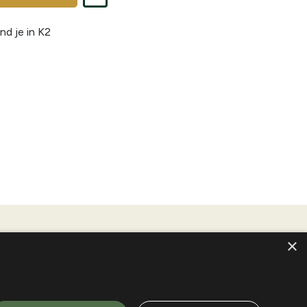
nd je in
K2
×
! Bovendien biedt een eenvoudige kaart een quasi