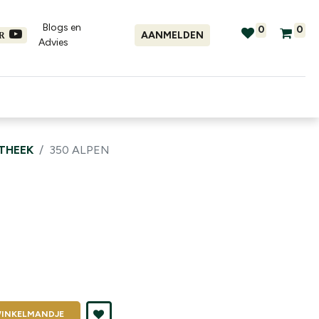
Blogs en
0
0
AANMELDEN
ER
Advies​
tellingen
Verhuur
Promo's
OTHEEK
350 ALPEN
INKELMANDJE