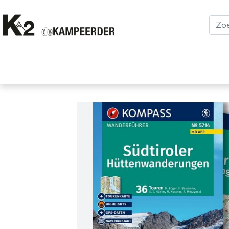
Kleding
Schoenen
Klimmen
Tenten
Uitrusting