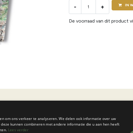
IN
W
-
+
De voorraad van dit product vi
en om ons verkeer te analyseren. We delen ook informatie over uw
ie deze kunnen combineren met andere informatie die u aan hen heeft
sten.
Lees verder