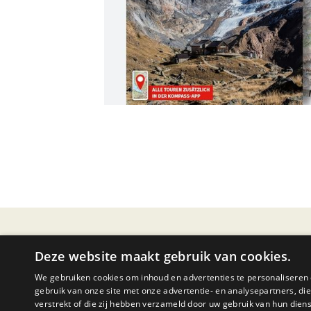
PRODUCTOMSCHRIJVING
Deze website maakt gebruik van cookies.
We gebruiken cookies om inhoud en advertenties te personaliseren 
gebruik van onze site met onze advertentie- en analysepartners, d
Südtiroler Hüttenwanderungen 5714 kompass
verstrekt of die zij hebben verzameld door uw gebruik van hun dien