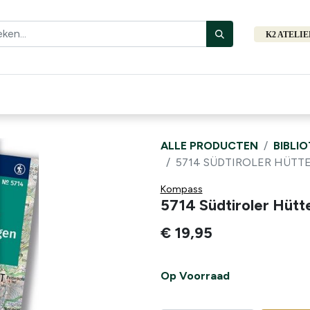
K2 ATELI
Fiets
Bibliotheek
Merken
Cadeautips
Hers
ALLE PRODUCTEN
BIBLI
5714 SÜDTIROLER HÜ
Kompass
5714 Südtiroler Hüt
€
19,95
Op Voorraad