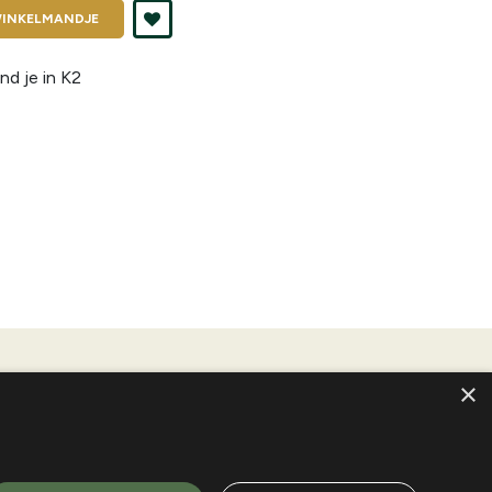
INKELMANDJE
nd je in
K2
×