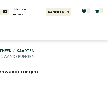
Blogs en
0
0
AANMELDEN
ER
Advies​
tellingen
Verhuur
Promo's
OTHEEK
KAARTEN
TTENWANDERUNGEN
tenwanderungen