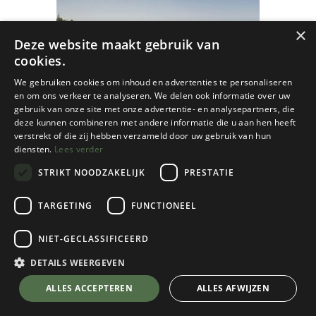
×
Deze website maakt gebruik van
cookies.
We gebruiken cookies om inhoud en advertenties te personaliseren
en om ons verkeer te analyseren. We delen ook informatie over uw
gebruik van onze site met onze advertentie- en analysepartners, die
deze kunnen combineren met andere informatie die u aan hen heeft
verstrekt of die zij hebben verzameld door uw gebruik van hun
diensten.
Lees verder
STRIKT NOODZAKELIJK
PRESTATIE
TARGETING
FUNCTIONEEL
NIET-GECLASSIFICEERD
Lannoo
Vlaanderen Groot Fietsboek
DETAILS WEERGEVEN
Knooppunter
💬 Stel je vraag over dit product via WhatsApp
ALLES ACCEPTEREN
ALLES AFWIJZEN
€
27,99