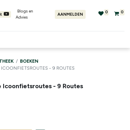
Blogs en
0
0
AANMELDEN
ER
Advies​
tellingen
Verhuur
Promo's
OTHEEK
BOEKEN
 ICOONFIETSROUTES - 9 ROUTES
 Icoonfietsroutes - 9 Routes