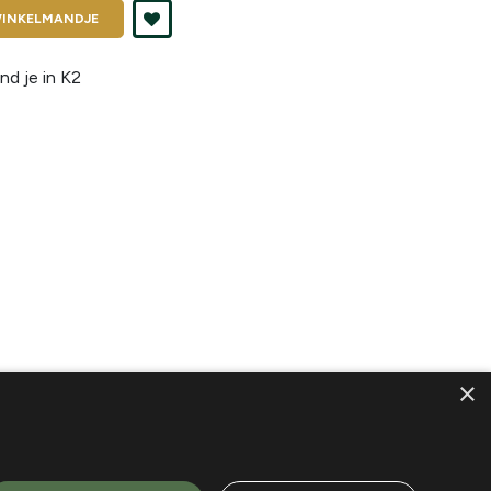
INKELMANDJE
nd je in
K2
×