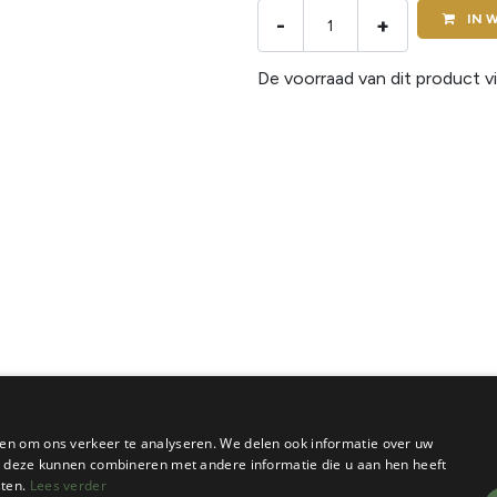
IN
W
-
+
De voorraad van dit product vi
en om ons verkeer te analyseren. We delen ook informatie over uw
ie deze kunnen combineren met andere informatie die u aan hen heeft
sten.
Lees verder