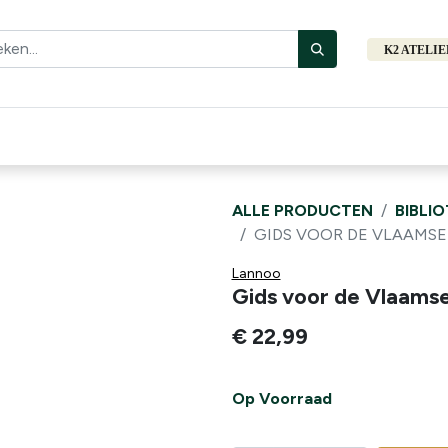
K2 ATELI
Fiets
Bibliotheek
Merken
Cadeautips
Hers
ALLE PRODUCTEN
BIBLI
GIDS VOOR DE VLAAMSE
Lannoo
Gids voor de Vlaamse
€
22,99
Op Voorraad