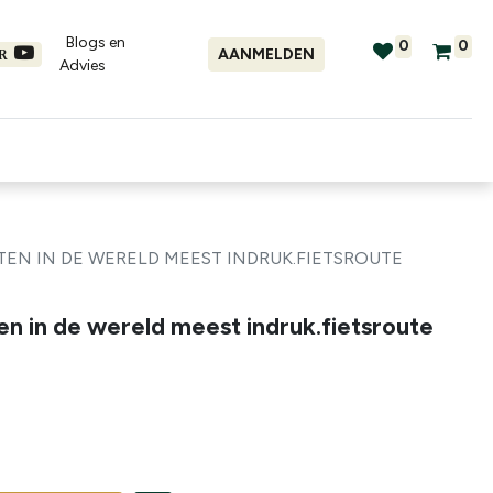
Blogs en
0
0
AANMELDEN
ER
Advies​
tellingen
Verhuur
Promo's
EN IN DE WERELD MEEST INDRUK.FIETSROUTE
en in de wereld meest indruk.fietsroute