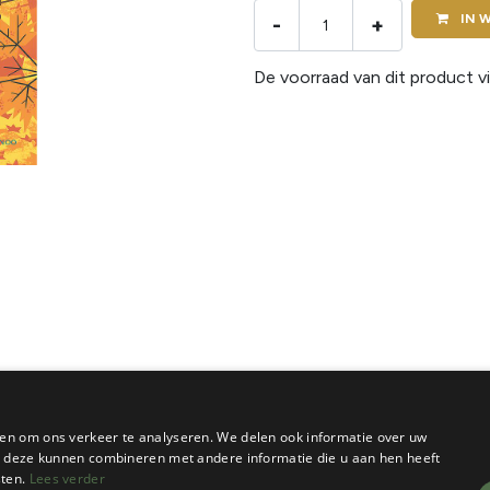
IN
W
-
+
De voorraad van dit product vi
en om ons verkeer te analyseren. We delen ook informatie over uw
ie deze kunnen combineren met andere informatie die u aan hen heeft
sten.
Lees verder