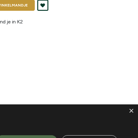
INKELMANDJE
nd je in
K2
×