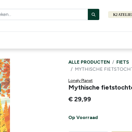
K2 ATELI
Fiets
Bibliotheek
Merken
Cadeautips
Hers
ALLE PRODUCTEN
FIETS
MYTHISCHE FIETSTOCHT
Lonely Planet
Mythische fietstocht
€
29,99
Op Voorraad