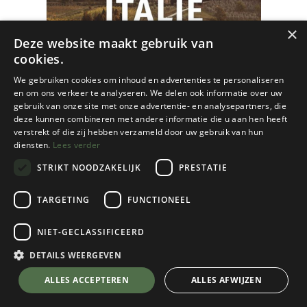
×
Deze website maakt gebruik van
cookies.
We gebruiken cookies om inhoud en advertenties te personaliseren
en om ons verkeer te analyseren. We delen ook informatie over uw
gebruik van onze site met onze advertentie- en analysepartners, die
deze kunnen combineren met andere informatie die u aan hen heeft
verstrekt of die zij hebben verzameld door uw gebruik van hun
diensten.
Lees verder
STRIKT NOODZAKELIJK
PRESTATIE
TARGETING
FUNCTIONEEL
NIET-GECLASSIFICEERD
Lonely Planet
60 Mooiste Wandelroutes Italië
DETAILS WEERGEVEN
€
24,95
💬 Stel je vraag over dit product via WhatsApp
ALLES ACCEPTEREN
ALLES AFWIJZEN