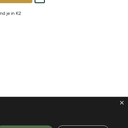
nd je in
K2
×