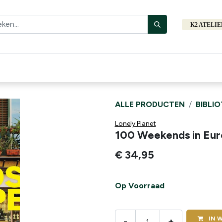
K2 ATELI
Fiets
Bibliotheek
Merken
Cadeautips
Hers
ALLE PRODUCTEN
BIBLI
Lonely Planet
100 Weekends in Eu
€
34,95
Op Voorraad
IN
W
-
+