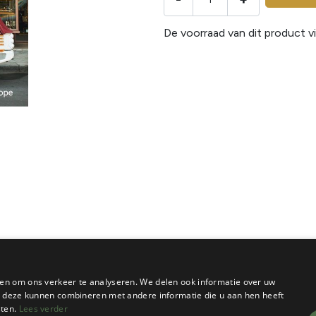
De voorraad van dit product vi
en om ons verkeer te analyseren. We delen ook informatie over uw
ie deze kunnen combineren met andere informatie die u aan hen heeft
sten.
Lees verder