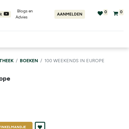
Blogs en
0
0
AANMELDEN
ER
Advies​
tellingen
Verhuur
Promo's
OTHEEK
BOEKEN
100 WEEKENDS IN EUROPE
rope
INKELMANDJE