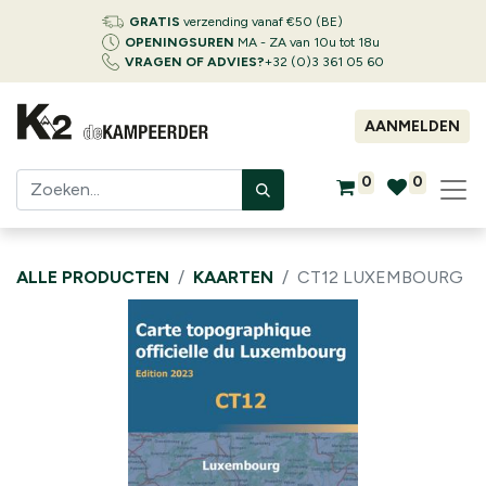
GRATIS
verzending vanaf €50 (BE)
OPENINGSUREN
MA - ZA van 10u tot 18u
VRAGEN OF ADVIES?
+32 (0)3 361 05 60
AANMELDEN
0
0
ALLE PRODUCTEN
KAARTEN
CT12 LUXEMBOURG