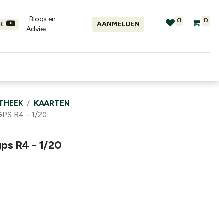
Blogs en
0
0
AANMELDEN
ER
Advies​
tellingen
Verhuur
Promo's
OTHEEK
KAARTEN
S R4 - 1/20
gps R4 - 1/20