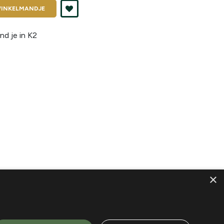
INKELMANDJE
nd je in
K2
×