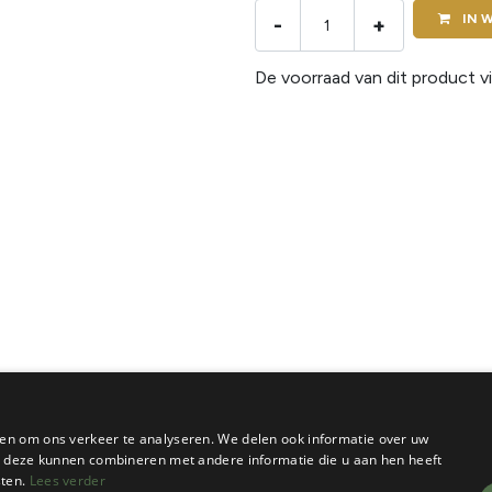
IN
W
-
+
De voorraad van dit product vi
en om ons verkeer te analyseren. We delen ook informatie over uw
ie deze kunnen combineren met andere informatie die u aan hen heeft
sten.
Lees verder