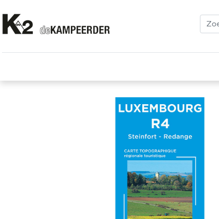
Kleding
Schoenen
Klimmen
Tenten
Uitrusting