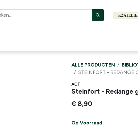
K2 ATELI
Fiets
Bibliotheek
Merken
Cadeautips
Hers
ALLE PRODUCTEN
BIBLI
STEINFORT - REDANGE GP
ACT
Steinfort - Redange 
€
8,90
Op Voorraad