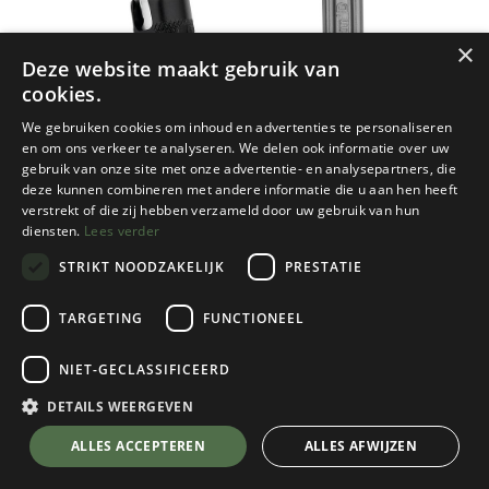
×
Deze website maakt gebruik van
cookies.
We gebruiken cookies om inhoud en advertenties te personaliseren
en om ons verkeer te analyseren. We delen ook informatie over uw
gebruik van onze site met onze advertentie- en analysepartners, die
deze kunnen combineren met andere informatie die u aan hen heeft
verstrekt of die zij hebben verzameld door uw gebruik van hun
diensten.
Lees verder
STRIKT NOODZAKELIJK
PRESTATIE
TARGETING
FUNCTIONEEL
NIET-GECLASSIFICEERD
Petzl
Am'd Ball-lock Carabiner
DETAILS WEERGEVEN
€
24,95
💬 Stel je vraag over dit product via WhatsApp
ALLES ACCEPTEREN
ALLES AFWIJZEN