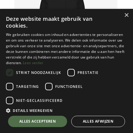
×
Deze website maakt gebruik van
cookies.
We gebruiken cookies om inhoud en advertenties te personaliseren
en om ons verkeer te analyseren. We delen ook informatie over uw
gebruik van onze site met onze advertentie- en analysepartners, die
deze kunnen combineren met andere informatie die u aan hen heeft
verstrekt of die zij hebben verzameld door uw gebruik van hun
diensten.
Lees verder
STRIKT NOODZAKELIJK
PRESTATIE
TARGETING
FUNCTIONEEL
K-Way
NIET-GECLASSIFICEERD
Mathiel Bonded Padded
Black Pure
DETAILS WEERGEVEN
Kies een maat
💬 Stel je vraag over dit product via WhatsApp
ALLES ACCEPTEREN
ALLES AFWIJZEN