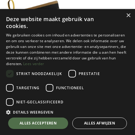
×
Deze website maakt gebruik van
cookies.
We gebruiken cookies om inhoud en advertenties te personaliseren
en om ons verkeer te analyseren. We delen ook informatie over uw
gebruik van onze site met onze advertentie- en analysepartners, die
deze kunnen combineren met andere informatie die u aan hen heeft
verstrekt of die zij hebben verzameld door uw gebruik van hun
diensten.
Lees verder
STRIKT NOODZAKELIJK
PRESTATIE
TARGETING
FUNCTIONEEL
NIET-GECLASSIFICEERD
Lacrosse
Men's Alpha Mud Mid
DETAILS WEERGEVEN
Stone
💬 Stel je vraag over dit product via WhatsApp
ALLES ACCEPTEREN
ALLES AFWIJZEN
Kies een maat