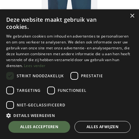
×
Deze website maakt gebruik van
cookies.
We gebruiken cookies om inhoud en advertenties te personaliseren
en om ons verkeer te analyseren. We delen ook informatie over uw
gebruik van onze site met onze advertentie- en analysepartners, die
deze kunnen combineren met andere informatie die u aan hen heeft
verstrekt of die zij hebben verzameld door uw gebruik van hun
diensten.
Lees verder
STRIKT NOODZAKELIJK
PRESTATIE
TARGETING
FUNCTIONEEL
RAB
NIET-GECLASSIFICEERD
Men's Ascendor Pants
Tempest Blue
DETAILS WEERGEVEN
Kies een maat
💬 Stel je vraag over dit product via WhatsApp
ALLES ACCEPTEREN
ALLES AFWIJZEN