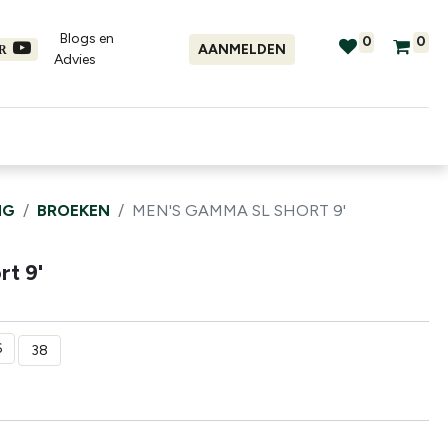
Blogs en
0
0
AANMELDEN
ER
Advies​
tellingen
Verhuur
Promo's
NG
BROEKEN
MEN'S GAMMA SL SHORT 9'
t 9'
6
38