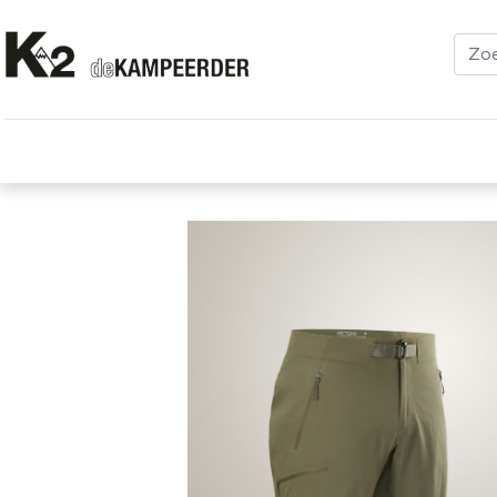
Kleding
Schoenen
Klimmen
Tenten
Uitrusting