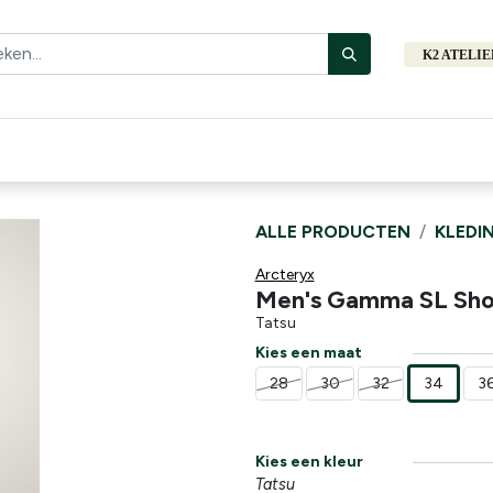
K2 ATELI
Fiets
Bibliotheek
Merken
Cadeautips
Hers
ALLE PRODUCTEN
KLEDI
Arcteryx
Men's Gamma SL Shor
Tatsu
Kies een maat
28
30
32
34
3
Kies een kleur
Tatsu