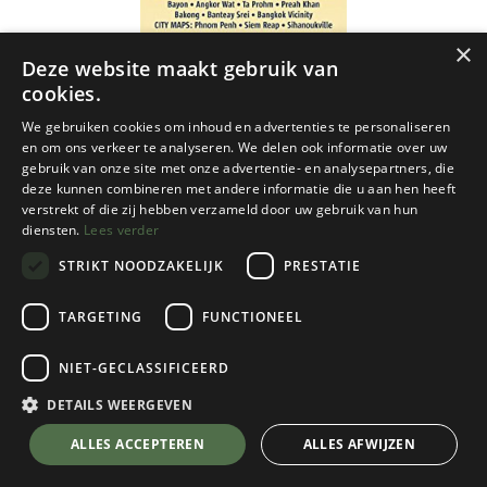
×
Deze website maakt gebruik van
cookies.
We gebruiken cookies om inhoud en advertenties te personaliseren
en om ons verkeer te analyseren. We delen ook informatie over uw
gebruik van onze site met onze advertentie- en analysepartners, die
deze kunnen combineren met andere informatie die u aan hen heeft
verstrekt of die zij hebben verzameld door uw gebruik van hun
diensten.
Lees verder
STRIKT NOODZAKELIJK
PRESTATIE
TARGETING
FUNCTIONEEL
NIET-GECLASSIFICEERD
Wereldwijd - Varia
Cambodia / Angkor nel.map - 1/1,5M
DETAILS WEERGEVEN
€
9,90
💬 Stel je vraag over dit product via WhatsApp
ALLES ACCEPTEREN
ALLES AFWIJZEN