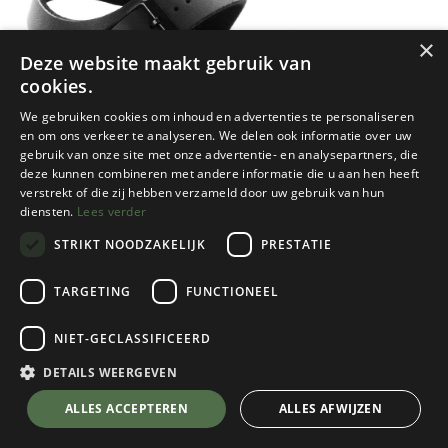
×
Deze website maakt gebruik van
cookies.
We gebruiken cookies om inhoud en advertenties te personaliseren
en om ons verkeer te analyseren. We delen ook informatie over uw
gebruik van onze site met onze advertentie- en analysepartners, die
deze kunnen combineren met andere informatie die u aan hen heeft
verstrekt of die zij hebben verzameld door uw gebruik van hun
diensten.
Lees verder
STRIKT NOODZAKELIJK
PRESTATIE
TARGETING
FUNCTIONEEL
NIET-GECLASSIFICEERD
Birkenstock
New York Kids Smal
DETAILS WEERGEVEN
Black
💬 Stel je vraag over dit product via WhatsApp
ALLES ACCEPTEREN
ALLES AFWIJZEN
Kies een maat