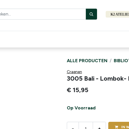
K2 ATELI
Fiets
Bibliotheek
Merken
Cadeautips
Hers
ALLE PRODUCTEN
BIBLI
Craenen
3005 Bali - Lombok
€
15,95
Op Voorraad
IN
W
-
+