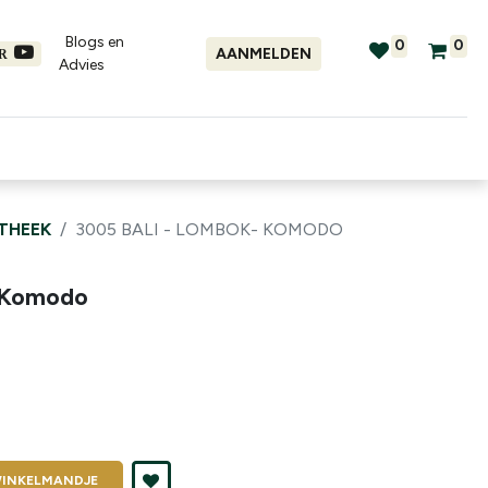
Blogs en
0
0
AANMELDEN
ER
Advies​
tellingen
Verhuur
Promo's
OTHEEK
3005 BALI - LOMBOK- KOMODO
- Komodo
INKELMANDJE