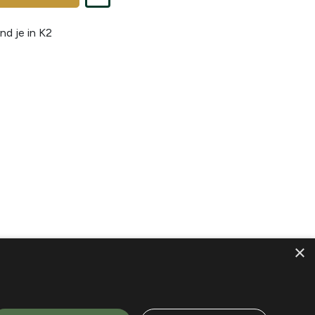
nd je in
K2
×