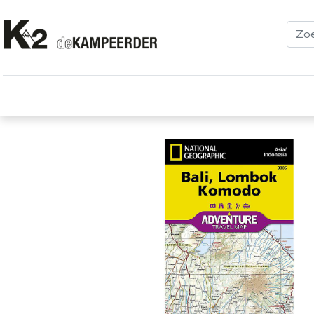
Kleding
Schoenen
Klimmen
Tenten
Uitrusting