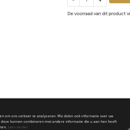
De voorraad van dit product vi
en om ons verkeer te analyseren. We delen ook informatie over uw
ie deze kunnen combineren met andere informatie die u aan hen heeft
sten.
Lees verder