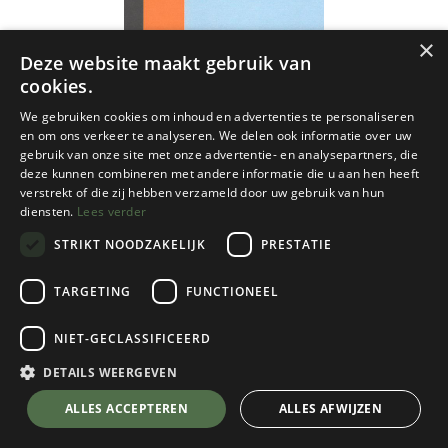
×
Deze website maakt gebruik van
cookies.
We gebruiken cookies om inhoud en advertenties te personaliseren
en om ons verkeer te analyseren. We delen ook informatie over uw
gebruik van onze site met onze advertentie- en analysepartners, die
deze kunnen combineren met andere informatie die u aan hen heeft
verstrekt of die zij hebben verzameld door uw gebruik van hun
diensten.
Lees verder
STRIKT NOODZAKELIJK
PRESTATIE
TARGETING
FUNCTIONEEL
NGI
NIET-GECLASSIFICEERD
Koksijde 25d ngi - 1/25
DETAILS WEERGEVEN
€
8,50
💬 Stel je vraag over dit product via WhatsApp
ALLES ACCEPTEREN
ALLES AFWIJZEN
Op Voorraad