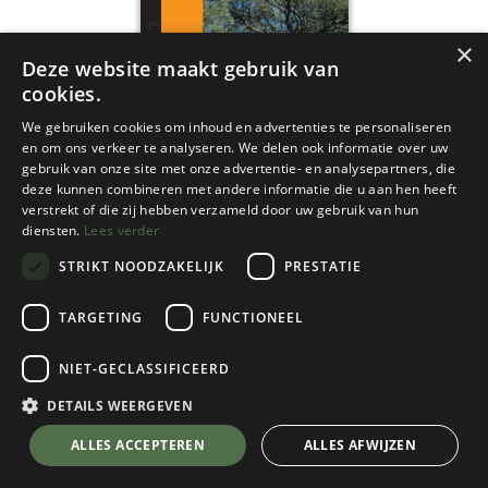
×
Deze website maakt gebruik van
cookies.
We gebruiken cookies om inhoud en advertenties te personaliseren
en om ons verkeer te analyseren. We delen ook informatie over uw
gebruik van onze site met onze advertentie- en analysepartners, die
deze kunnen combineren met andere informatie die u aan hen heeft
verstrekt of die zij hebben verzameld door uw gebruik van hun
diensten.
Lees verder
STRIKT NOODZAKELIJK
PRESTATIE
TARGETING
FUNCTIONEEL
NGI
16/3-4 Kasterlee
NIET-GECLASSIFICEERD
€
8,95
DETAILS WEERGEVEN
💬 Stel je vraag over dit product via WhatsApp
ALLES ACCEPTEREN
ALLES AFWIJZEN
Op Voorraad