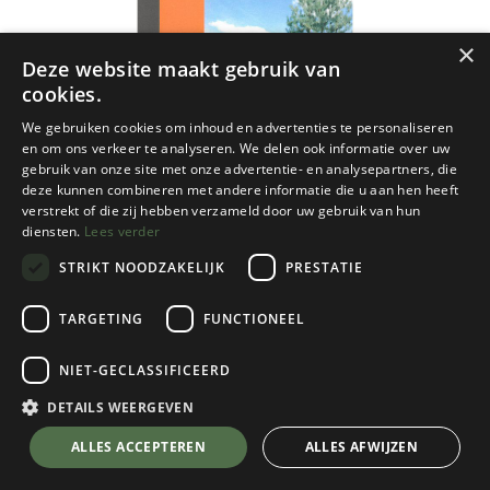
×
Deze website maakt gebruik van
cookies.
We gebruiken cookies om inhoud en advertenties te personaliseren
en om ons verkeer te analyseren. We delen ook informatie over uw
gebruik van onze site met onze advertentie- en analysepartners, die
deze kunnen combineren met andere informatie die u aan hen heeft
verstrekt of die zij hebben verzameld door uw gebruik van hun
diensten.
Lees verder
STRIKT NOODZAKELIJK
PRESTATIE
TARGETING
FUNCTIONEEL
NIET-GECLASSIFICEERD
NGI
Opglabbeek 25d ngi - 1/25
DETAILS WEERGEVEN
€
8,50
💬 Stel je vraag over dit product via WhatsApp
ALLES ACCEPTEREN
ALLES AFWIJZEN