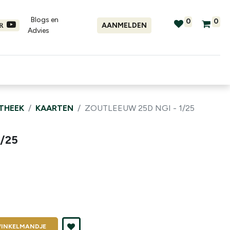
Blogs en
0
0
AANMELDEN
ER
Advies​
tellingen
Verhuur
Promo's
OTHEEK
KAARTEN
ZOUTLEEUW 25D NGI - 1/25
1/25
INKELMANDJE