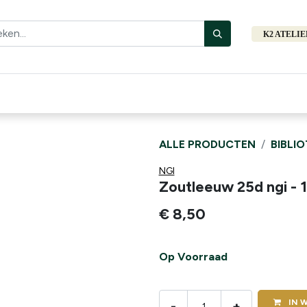
K2 ATELI
Fiets
Bibliotheek
Merken
Cadeautips
Hers
ALLE PRODUCTEN
BIBLI
NGI
Zoutleeuw 25d ngi - 
€
8,50
Op Voorraad
IN
W
-
+