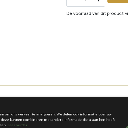
De voorraad van dit product vi
en om ons verkeer te analyseren. We delen ook informatie over uw
ie deze kunnen combineren met andere informatie die u aan hen heeft
sten.
Lees verder