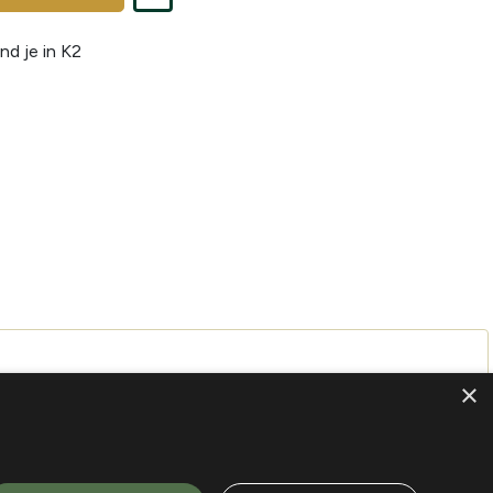
nd je in
K2
×