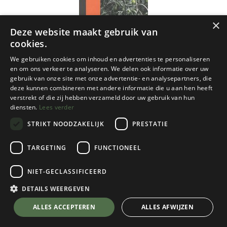
×
Deze website maakt gebruik van
cookies.
We gebruiken cookies om inhoud en advertenties te personaliseren
en om ons verkeer te analyseren. We delen ook informatie over uw
gebruik van onze site met onze advertentie- en analysepartners, die
deze kunnen combineren met andere informatie die u aan hen heeft
verstrekt of die zij hebben verzameld door uw gebruik van hun
diensten.
Lees verder
STRIKT NOODZAKELIJK
PRESTATIE
TARGETING
FUNCTIONEEL
NGI
Alken 1/25
NIET-GECLASSIFICEERD
€
8,50
DETAILS WEERGEVEN
💬 Stel je vraag over dit product via WhatsApp
ALLES ACCEPTEREN
ALLES AFWIJZEN
Op Voorraad