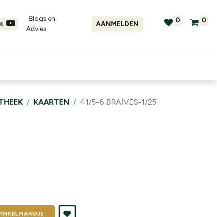
Blogs en
0
0
AANMELDEN
ER
Advies​
tellingen
Verhuur
Promo's
OTHEEK
KAARTEN
41/5-6 BRAIVES-1/25
INKELMANDJE