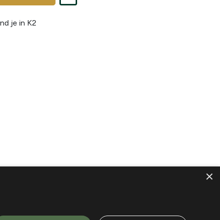
nd je in
K2
×