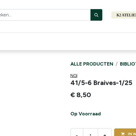
K2 ATELI
Fiets
Bibliotheek
Merken
Cadeautips
Hers
ALLE PRODUCTEN
BIBLI
NGI
41/5-6 Braives-1/25
€
8,50
Op Voorraad
IN
W
-
+