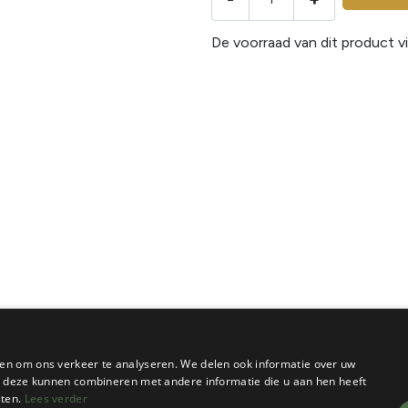
De voorraad van dit product vi
en om ons verkeer te analyseren. We delen ook informatie over uw
ie deze kunnen combineren met andere informatie die u aan hen heeft
sten.
Lees verder