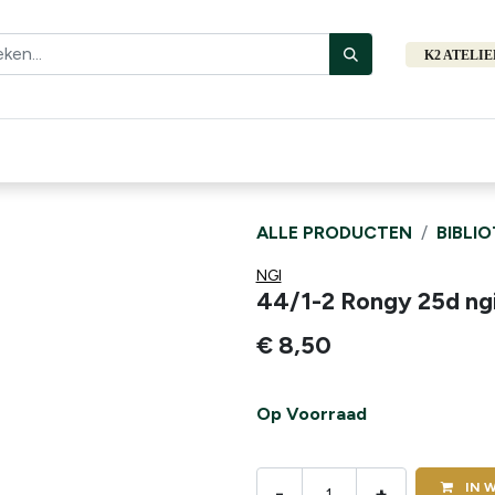
K2 ATELI
Fiets
Bibliotheek
Merken
Cadeautips
Hers
ALLE PRODUCTEN
BIBLI
NGI
44/1-2 Rongy 25d ng
€
8,50
Op Voorraad
IN
W
-
+