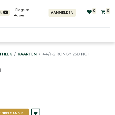
Blogs en
0
0
AANMELDEN
ER
Advies​
tellingen
Verhuur
Promo's
OTHEEK
KAARTEN
44/1-2 RONGY 25D NGI
i
INKELMANDJE