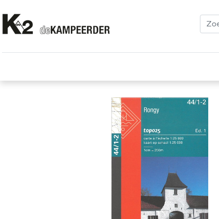
Kleding
Schoenen
Klimmen
Tenten
Uitrusting