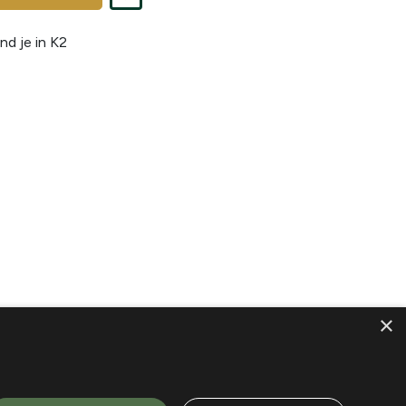
nd je in
K2
×