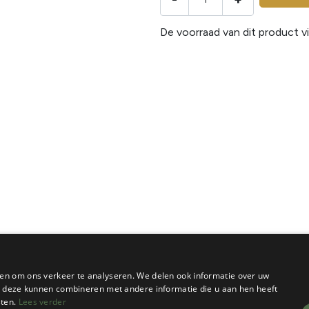
De voorraad van dit product vi
en om ons verkeer te analyseren. We delen ook informatie over uw
ie deze kunnen combineren met andere informatie die u aan hen heeft
sten.
Lees verder