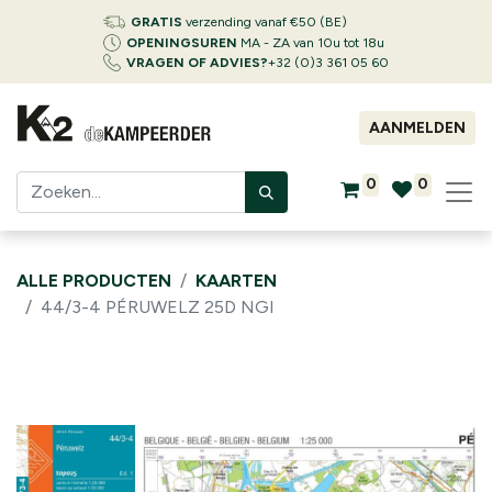
GRATIS
verzending vanaf €50 (BE)
OPENINGSUREN
MA - ZA van 10u tot 18u
VRAGEN OF ADVIES?
+32 (0)3 361 05 60
AANMELDEN
0
0
ALLE PRODUCTEN
KAARTEN
44/3-4 PÉRUWELZ 25D NGI