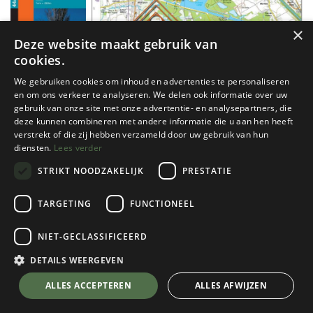
×
Deze website maakt gebruik van
cookies.
We gebruiken cookies om inhoud en advertenties te personaliseren
en om ons verkeer te analyseren. We delen ook informatie over uw
gebruik van onze site met onze advertentie- en analysepartners, die
deze kunnen combineren met andere informatie die u aan hen heeft
verstrekt of die zij hebben verzameld door uw gebruik van hun
diensten.
Lees verder
STRIKT NOODZAKELIJK
PRESTATIE
TARGETING
FUNCTIONEEL
NIET-GECLASSIFICEERD
NGI
44/3-4 Péruwelz 25d ngi
DETAILS WEERGEVEN
€
8,50
💬 Stel je vraag over dit product via WhatsApp
ALLES ACCEPTEREN
ALLES AFWIJZEN