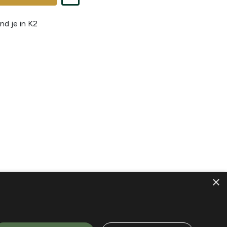
nd je in
K2
×