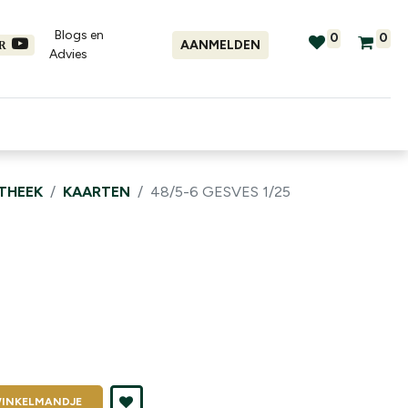
Blogs en
0
0
AANMELDEN
ER
Advies​
tellingen
Verhuur
Promo's
OTHEEK
KAARTEN
48/5-6 GESVES 1/25
INKELMANDJE