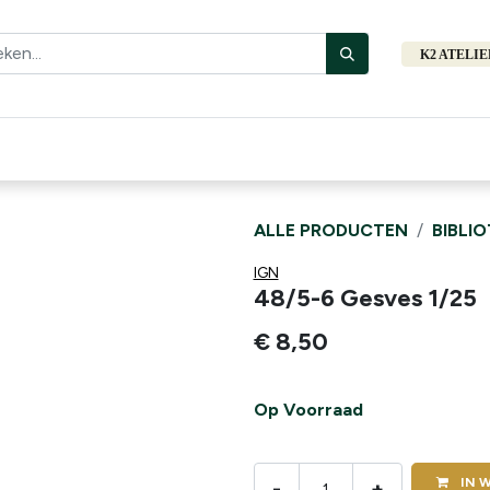
K2 ATELI
Fiets
Bibliotheek
Merken
Cadeautips
Hers
ALLE PRODUCTEN
BIBLI
IGN
48/5-6 Gesves 1/25
€
8,50
Op Voorraad
IN
W
-
+