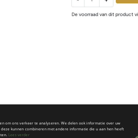
De voorraad van dit product vi
en om ons verkeer te analyseren. We delen ook informatie over uw
ie deze kunnen combineren met andere informatie die u aan hen heeft
sten.
Lees verder