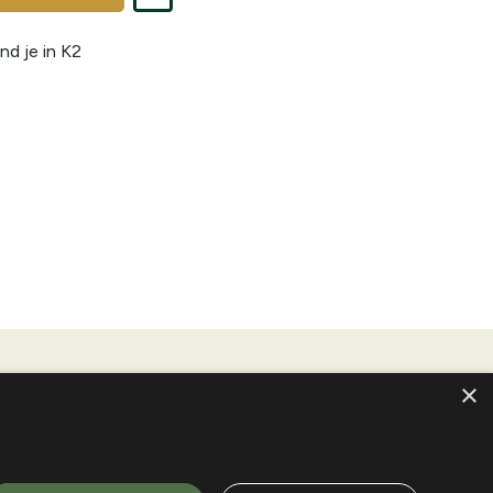
nd je in
K2
×
tige landschap van de Ardennen. De kaart toont geen