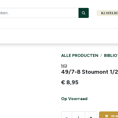
K2 ATELI
Fiets
Bibliotheek
Merken
Cadeautips
Hers
ALLE PRODUCTEN
BIBLI
NGI
49/7-8 Stoumont 1/
€
8,95
Op Voorraad
IN
W
-
+