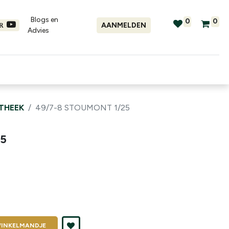
Blogs en
0
0
AANMELDEN
ER
Advies​
tellingen
Verhuur
Promo's
OTHEEK
49/7-8 STOUMONT 1/25
25
INKELMANDJE