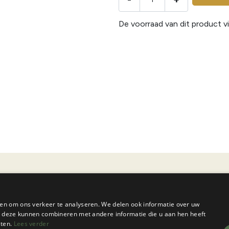
De voorraad van dit product vi
en om ons verkeer te analyseren. We delen ook informatie over uw
ie deze kunnen combineren met andere informatie die u aan hen heeft
n België is ideaal voor wandeltochten, vooral in het heuvelach
sten.
Lees verder