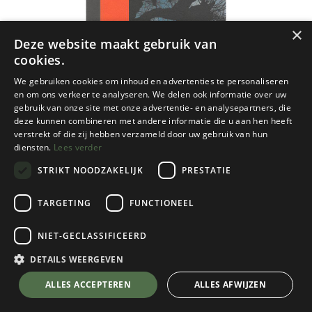
×
Deze website maakt gebruik van
cookies.
We gebruiken cookies om inhoud en advertenties te personaliseren
en om ons verkeer te analyseren. We delen ook informatie over uw
gebruik van onze site met onze advertentie- en analysepartners, die
deze kunnen combineren met andere informatie die u aan hen heeft
verstrekt of die zij hebben verzameld door uw gebruik van hun
diensten.
Lees verder
STRIKT NOODZAKELIJK
PRESTATIE
TARGETING
FUNCTIONEEL
NIET-GECLASSIFICEERD
NGI
Momignies 25d ngi 1/25
DETAILS WEERGEVEN
€
8,50
💬 Stel je vraag over dit product via WhatsApp
ALLES ACCEPTEREN
ALLES AFWIJZEN