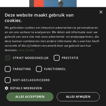
×
Deze website maakt gebruik van
cookies.
We gebruiken cookies om inhoud en advertenties te personaliseren
en om ons verkeer te analyseren. We delen ook informatie over uw
gebruik van onze site met onze advertentie- en analysepartners, die
deze kunnen combineren met andere informatie die u aan hen heeft
verstrekt of die zij hebben verzameld door uw gebruik van hun
diensten.
Lees verder
STRIKT NOODZAKELIJK
PRESTATIE
TARGETING
FUNCTIONEEL
NIET-GECLASSIFICEERD
NGI
64/3-4 Libin 1:25 000
DETAILS WEERGEVEN
€
8,50
💬 Stel je vraag over dit product via WhatsApp
ALLES ACCEPTEREN
ALLES AFWIJZEN