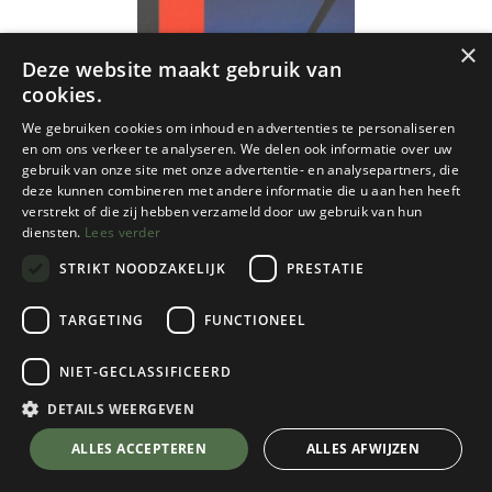
×
Deze website maakt gebruik van
cookies.
We gebruiken cookies om inhoud en advertenties te personaliseren
en om ons verkeer te analyseren. We delen ook informatie over uw
gebruik van onze site met onze advertentie- en analysepartners, die
deze kunnen combineren met andere informatie die u aan hen heeft
verstrekt of die zij hebben verzameld door uw gebruik van hun
diensten.
Lees verder
STRIKT NOODZAKELIJK
PRESTATIE
TARGETING
FUNCTIONEEL
NIET-GECLASSIFICEERD
NGI
65/3-4 Bastogne 25d ngi
DETAILS WEERGEVEN
€
8,50
💬 Stel je vraag over dit product via WhatsApp
ALLES ACCEPTEREN
ALLES AFWIJZEN