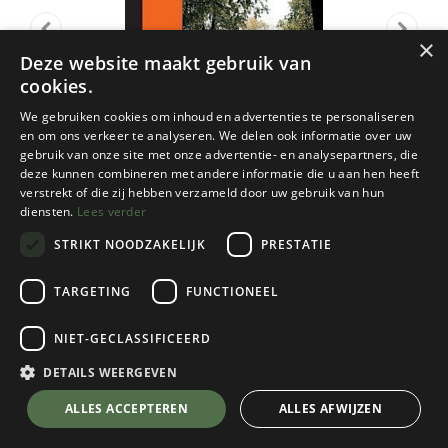
×
Deze website maakt gebruik van
cookies.
We gebruiken cookies om inhoud en advertenties te personaliseren
en om ons verkeer te analyseren. We delen ook informatie over uw
gebruik van onze site met onze advertentie- en analysepartners, die
deze kunnen combineren met andere informatie die u aan hen heeft
verstrekt of die zij hebben verzameld door uw gebruik van hun
diensten.
Lees verder
STRIKT NOODZAKELIJK
PRESTATIE
TARGETING
FUNCTIONEEL
NGI
NIET-GECLASSIFICEERD
66/3-4 Sugny-1/25
DETAILS WEERGEVEN
€
8,50
💬 Stel je vraag over dit product via WhatsApp
ALLES ACCEPTEREN
ALLES AFWIJZEN
Op Voorraad