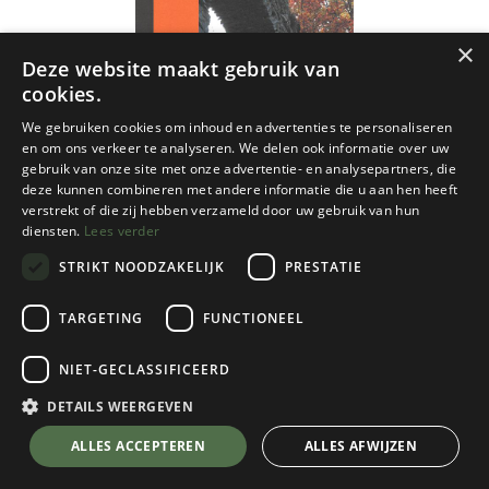
×
Deze website maakt gebruik van
cookies.
We gebruiken cookies om inhoud en advertenties te personaliseren
en om ons verkeer te analyseren. We delen ook informatie over uw
gebruik van onze site met onze advertentie- en analysepartners, die
deze kunnen combineren met andere informatie die u aan hen heeft
verstrekt of die zij hebben verzameld door uw gebruik van hun
diensten.
Lees verder
STRIKT NOODZAKELIJK
PRESTATIE
TARGETING
FUNCTIONEEL
NGI
NIET-GECLASSIFICEERD
Léglise 25d ngi - 1/25
DETAILS WEERGEVEN
€
8,50
💬 Stel je vraag over dit product via WhatsApp
ALLES ACCEPTEREN
ALLES AFWIJZEN
Op Voorraad