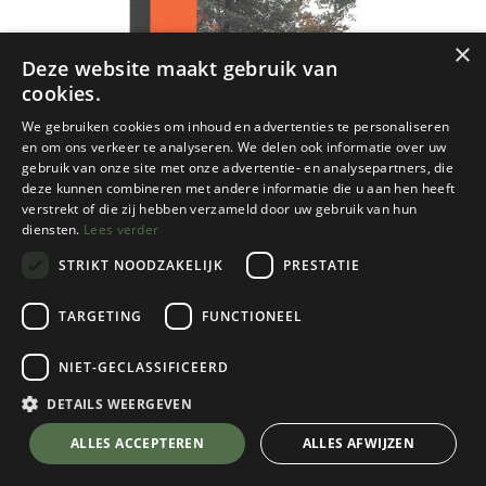
×
Deze website maakt gebruik van
cookies.
We gebruiken cookies om inhoud en advertenties te personaliseren
en om ons verkeer te analyseren. We delen ook informatie over uw
gebruik van onze site met onze advertentie- en analysepartners, die
deze kunnen combineren met andere informatie die u aan hen heeft
verstrekt of die zij hebben verzameld door uw gebruik van hun
diensten.
Lees verder
STRIKT NOODZAKELIJK
PRESTATIE
TARGETING
FUNCTIONEEL
NGI
NIET-GECLASSIFICEERD
Attert 25d ngi - 1/25
DETAILS WEERGEVEN
€
8,50
💬 Stel je vraag over dit product via WhatsApp
ALLES ACCEPTEREN
ALLES AFWIJZEN
Op Voorraad