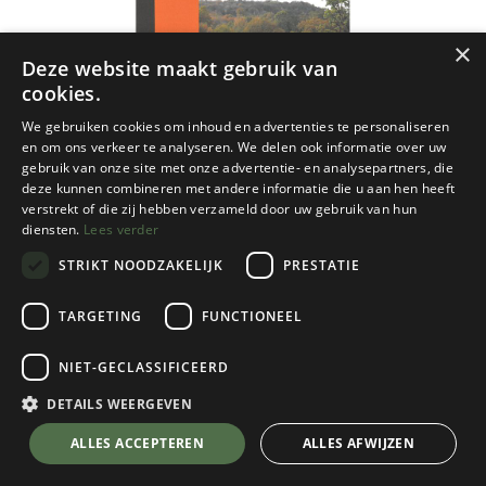
×
Deze website maakt gebruik van
cookies.
We gebruiken cookies om inhoud en advertenties te personaliseren
en om ons verkeer te analyseren. We delen ook informatie over uw
gebruik van onze site met onze advertentie- en analysepartners, die
deze kunnen combineren met andere informatie die u aan hen heeft
verstrekt of die zij hebben verzameld door uw gebruik van hun
diensten.
Lees verder
STRIKT NOODZAKELIJK
PRESTATIE
TARGETING
FUNCTIONEEL
NGI
NIET-GECLASSIFICEERD
Signeulx 25d ngi - 1/25
DETAILS WEERGEVEN
€
8,50
💬 Stel je vraag over dit product via WhatsApp
ALLES ACCEPTEREN
ALLES AFWIJZEN
Op Voorraad