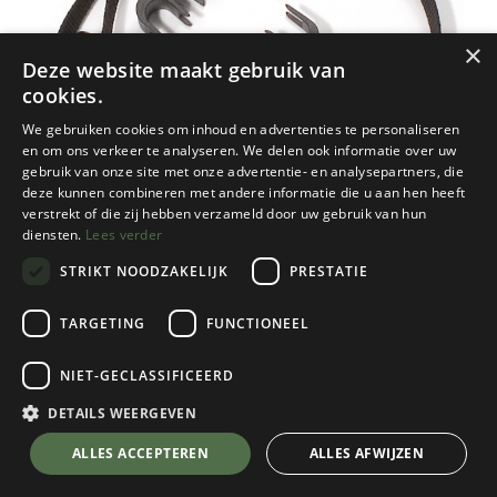
×
Deze website maakt gebruik van
cookies.
We gebruiken cookies om inhoud en advertenties te personaliseren
en om ons verkeer te analyseren. We delen ook informatie over uw
gebruik van onze site met onze advertentie- en analysepartners, die
deze kunnen combineren met andere informatie die u aan hen heeft
verstrekt of die zij hebben verzameld door uw gebruik van hun
diensten.
Lees verder
STRIKT NOODZAKELIJK
PRESTATIE
TARGETING
FUNCTIONEEL
NIET-GECLASSIFICEERD
Ortlieb
2 Ql1-Hooks With Adjustable Strap. 16
DETAILS WEERGEVEN
mm
💬 Stel je vraag over dit product via WhatsApp
ALLES ACCEPTEREN
ALLES AFWIJZEN
Black