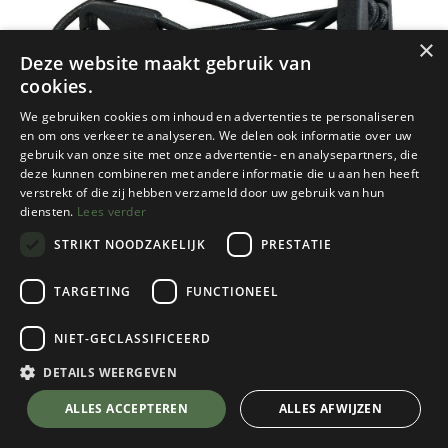
×
Deze website maakt gebruik van
cookies.
We gebruiken cookies om inhoud en advertenties te personaliseren
en om ons verkeer te analyseren. We delen ook informatie over uw
gebruik van onze site met onze advertentie- en analysepartners, die
deze kunnen combineren met andere informatie die u aan hen heeft
verstrekt of die zij hebben verzameld door uw gebruik van hun
diensten.
Lees verder
STRIKT NOODZAKELIJK
PRESTATIE
TARGETING
FUNCTIONEEL
NIET-GECLASSIFICEERD
Ortlieb
Clip fixing (4 pieces) Safe-it Ultimate
DETAILS WEERGEVEN
Black
💬 Stel je vraag over dit product via WhatsApp
ALLES ACCEPTEREN
ALLES AFWIJZEN
€
10,95