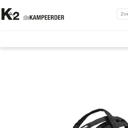
Kleding
Schoenen
Klimmen
Tenten
Uitrusting