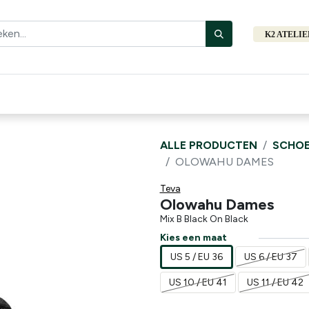
K2 ATELI
Fiets
Bibliotheek
Merken
Cadeautips
Hers
ALLE PRODUCTEN
SCHOE
OLOWAHU DAMES
Teva
Olowahu Dames
Mix B Black On Black
Kies een maat
US 5 / EU 36
US 6 / EU 37
US 10 / EU 41
US 11 / EU 42