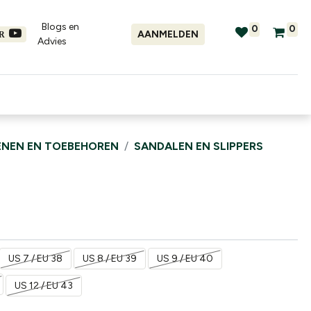
Blogs en
0
0
AANMELDEN
ER
Advies​
tellingen
Verhuur
Promo's
NEN EN TOEBEHOREN
SANDALEN EN SLIPPERS
US 7 / EU 38
US 8 / EU 39
US 9 / EU 40
US 12 / EU 43