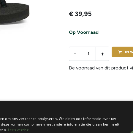
€
39,95
Op Voorraad
IN
W
-
+
De voorraad van dit product vi
en om ons verkeer te analyseren. We delen ook informatie over uw
ie deze kunnen combineren met andere informatie die u aan hen heeft
sten.
Lees verder