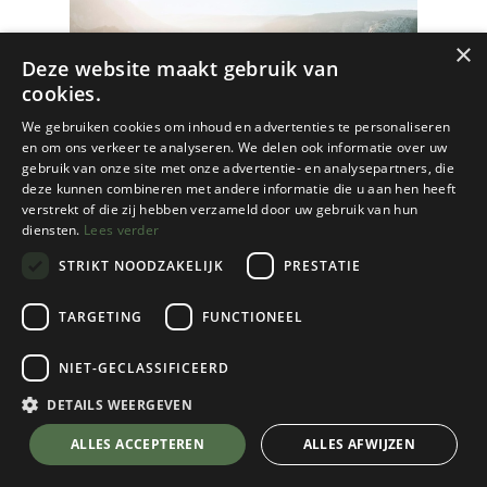
×
Deze website maakt gebruik van
cookies.
We gebruiken cookies om inhoud en advertenties te personaliseren
en om ons verkeer te analyseren. We delen ook informatie over uw
gebruik van onze site met onze advertentie- en analysepartners, die
deze kunnen combineren met andere informatie die u aan hen heeft
verstrekt of die zij hebben verzameld door uw gebruik van hun
diensten.
Lees verder
STRIKT NOODZAKELIJK
PRESTATIE
TARGETING
FUNCTIONEEL
NIET-GECLASSIFICEERD
Craenen
DETAILS WEERGEVEN
Wanderlust - De meest legendarische
💬 Stel je vraag over dit product via WhatsApp
ALLES ACCEPTEREN
ALLES AFWIJZEN
hiking trails ter wereld